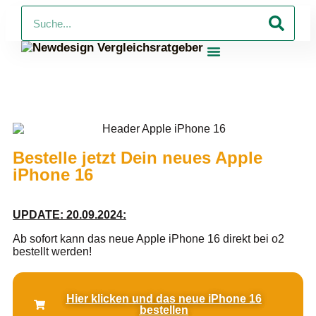
PV-Anlagen Vergleich
Strom Und Gas Vergleich
Telko Vergleichsrechner
Online-Shop Mit Vertrag
Online-Shop Ohne Vertrag
Bestelle jetzt Dein neues Apple
iPhone 16
UPDATE: 20.09.2024:
Ab sofort kann das neue Apple iPhone 16 direkt bei o2
bestellt werden!
Hier klicken und das neue iPhone 16
bestellen