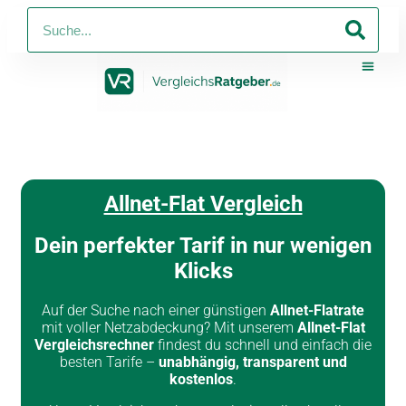
PV-Anlagen
Strom Und Ga
Telko 
Online-Shop Mit
Online-S
Allnet-Flat Vergleich
Dein perfekter Tarif in nur wenigen
Klicks
Auf der Suche nach einer günstigen
Allnet-Flatrate
mit voller Netzabdeckung? Mit unserem
Allnet-Flat
Vergleichsrechner
findest du schnell und einfach die
besten Tarife –
unabhängig, transparent und
kostenlos
.