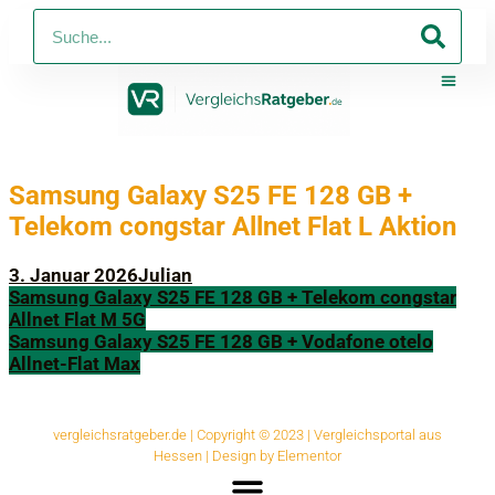
PV-Anlagen
Strom Und Ga
Telko 
Online-Shop Mit
Online-S
Samsung Galaxy S25 FE 128 GB +
Telekom congstar Allnet Flat L Aktion
3. Januar 2026
Julian
Samsung Galaxy S25 FE 128 GB + Telekom congstar
Allnet Flat M 5G
Samsung Galaxy S25 FE 128 GB + Vodafone otelo
Allnet-Flat Max
vergleichsratgeber.de | Copyright © 2023 | Vergleichsportal aus
Hessen | Design by Elementor