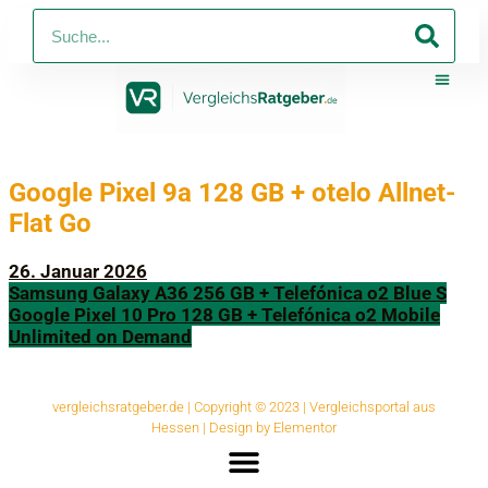
PV-Anlagen
Strom Und Ga
Telko 
Online-Shop Mit
Online-S
Google Pixel 9a 128 GB + otelo Allnet-
Flat Go
26. Januar 2026
Samsung Galaxy A36 256 GB + Telefónica o2 Blue S
Google Pixel 10 Pro 128 GB + Telefónica o2 Mobile
Unlimited on Demand
vergleichsratgeber.de | Copyright © 2023 | Vergleichsportal aus
Hessen | Design by Elementor