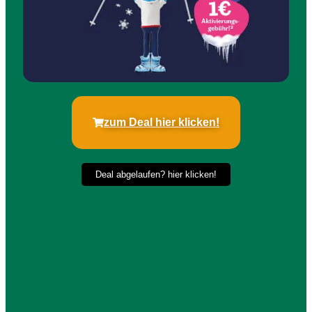
zum Deal hier klicken!
Deal abgelaufen? hier klicken!