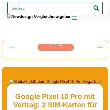
Photovoltaik & Girokonto Vergleich
Strom Und Gas Vergleich
Telko Vergleichsrechner
Online-Shop Mit Vertrag
Online-Shop Ohne Vertrag
+14° heiß
–
+
cold
hot
Google Pixel 10 Pro mit
Vertrag: 2 SIM-Karten für