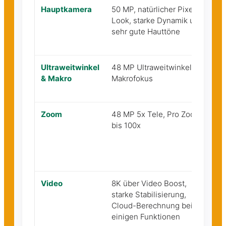
Hauptkamera
50 MP, natürlicher Pixel-
4
Look, starke Dynamik und
K
sehr gute Hauttöne
k
B
Ultraweitwinkel
48 MP Ultraweitwinkel mit
4
& Makro
Makrofokus
Zoom
48 MP 5x Tele, Pro Zoom
4
bis 100x
k
A
Video
8K über Video Boost,
S
starke Stabilisierung,
V
Cloud-Berechnung bei
O
einigen Funktionen
F