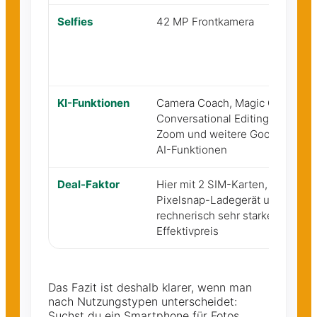
Selfies
42 MP Frontkamera
1
F
KI-Funktionen
Camera Coach, Magic Cue,
A
Conversational Editing, Pro
s
Zoom und weitere Google-
AI-Funktionen
Deal-Faktor
Hier mit 2 SIM-Karten,
I
Pixelsnap-Ladegerät und
d
rechnerisch sehr starkem
b
Effektivpreis
o
Das Fazit ist deshalb klarer, wenn man
nach Nutzungstypen unterscheidet:
Suchst du ein Smartphone für Fotos,