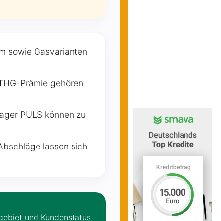
rom sowie Gasvarianten
d THG-Prämie gehören
nager PULS können zu
Abschläge lassen sich
gebiet und Kundenstatus