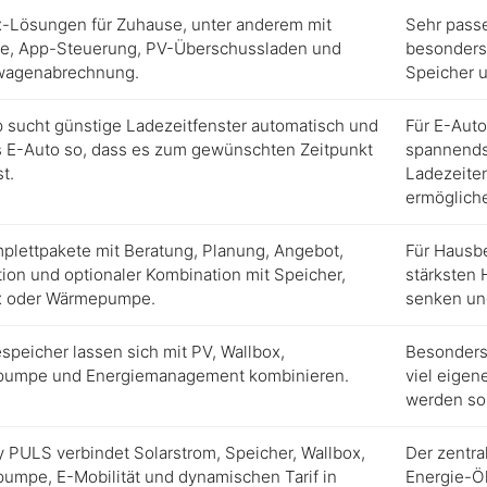
x-Lösungen für Zuhause, unter anderem mit
Sehr passe
e, App-Steuerung, PV-Überschussladen und
besonders 
wagenabrechnung.
Speicher 
 sucht günstige Ladezeitfenster automatisch und
Für E-Auto
s E-Auto so, dass es zum gewünschten Zeitpunkt
spannendst
st.
Ladezeite
ermöglich
lettpakete mit Beratung, Planung, Angebot,
Für Hausbes
ation und optionaler Kombination mit Speicher,
stärksten 
x oder Wärmepumpe.
senken un
espeicher lassen sich mit PV, Wallbox,
Besonders 
umpe und Energiemanagement kombinieren.
viel eigen
werden sol
y PULS verbindet Solarstrom, Speicher, Wallbox,
Der zentra
mpe, E-Mobilität und dynamischen Tarif in
Energie-Ö