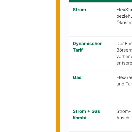
Strom
FlexStr
beziehu
Ökostr
Dynamischer
Der Ene
Tarif
Börsens
vorher 
entspr
Gas
FlexGas
und Tar
Strom + Gas
Strom-
Kombi
Abschl