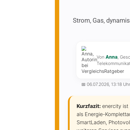
Strom, Gas, dynamis
Anna
Von
, Ges
Telekommunikat
📅
06.07.2026, 13:18 Uh
Kurzfazit:
enercity ist
als Energie-Kompletta
SmartLaden, Photovol