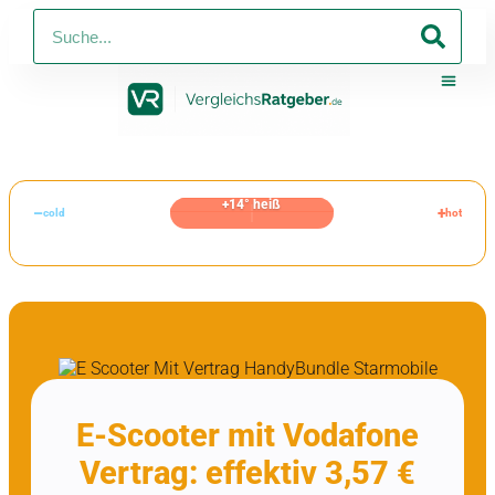
Photovoltaik & Giro
Strom Und Gas
Telko 
Online-Shop Mit V
Online-Sh
+14° heiß
–
+
cold
hot
E-Scooter mit Vodafone
Vertrag: effektiv 3,57 €