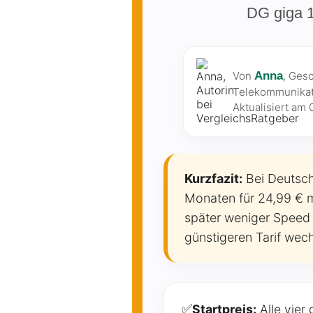
DG giga 1
Von
Anna
, Ges
Telekommunikat
Aktualisiert am
Kurzfazit:
Bei Deutsche
Monaten für 24,99 € m
später weniger Speed
günstigeren Tarif wech
✅
Startpreis:
Alle vier