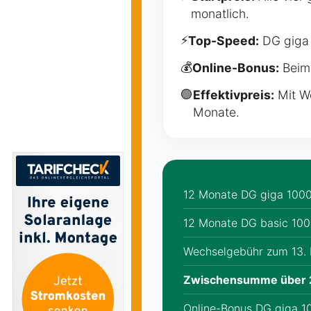
monatlich.
⚡
Top-Speed:
DG giga 
💰
Online-Bonus:
Beim
🟢
Effektivpreis:
Mit W
Monate.
12 Monate DG giga 1000
12 Monate DG basic 100
Wechselgebühr zum 13.
Zwischensumme über 
Online-Bonus DG giga 1