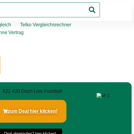
leich
Telko Vergleichsrechner
hne Vertrag
zum Deal hier klicken!
Deal abgelaufen? hier klicken!