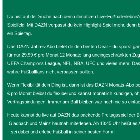
Du bist auf der Suche nach dem ultimativen Live-Fußballerlebni
Spielfeld! Mit DAZN verpasst du kein Highlight-Spiel mehr, denn 
ein Spieltag.
Das DAZN Jahres-Abo bietet dir den besten Deal – du sparst 
für nur 29,99 € pro Monat 12 Monate lang uneingeschränkten Zugri
UEFA Champions League, NFL, NBA, UFC und vieles mehr! Das i
wahre Fußballfans nicht verpassen sollten.
Wenn Flexibilität dein Ding ist, dann ist das DAZN Monats-Abo per
€ pro Monat bleibst du flexibel und kannst monatlich kündigen, o
Vertragsbindungen. Immer am Ball bleiben war noch nie so einfac
Heute kannst du live auf DAZN das packende Freitagsspiel der 
´Gladbach und Mainz hautnah miterleben. Ab 19:45 Uhr heißt es A
– sei dabei und erlebe Fußball in seiner besten Form!