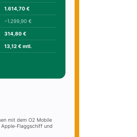
1.614,70 €
−1.299,90 €
314,80 €
13,12 € mtl.
men mit dem O2 Mobile
es Apple-Flaggschiff und