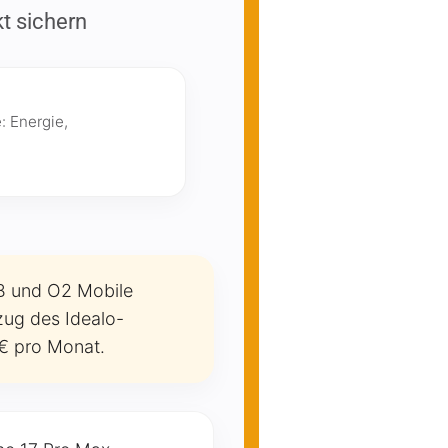
t sichern
: Energie,
B und O2 Mobile
zug des Idealo-
 € pro Monat.