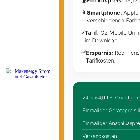
💰
Effektivpreis:
13,12
📱
Smartphone:
Apple 
verschiedenen Farbe
⚡
Tarif:
O2 Mobile Unli
im Download.
✅
Ersparnis:
Rechneris
Tarifkosten.
24 × 54,99 € Grundgeb
Einmaliger Gerätepreis 
Einmaliger Anschlusspre
Versandkosten