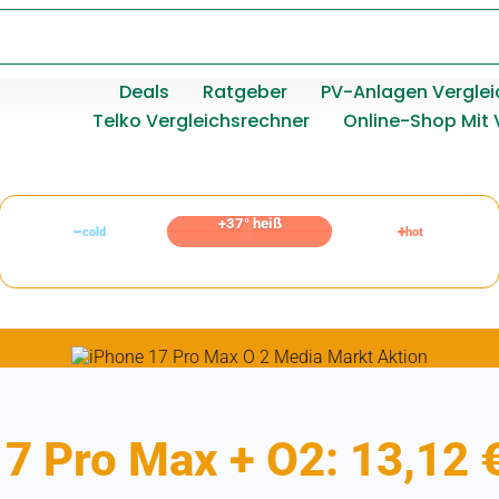
Deals
Ratgeber
PV-Anlagen Verglei
Telko Vergleichsrechner
Online-Shop Mit 
+37° heiß
–
+
cold
hot
7 Pro Max + O2: 13,12 €