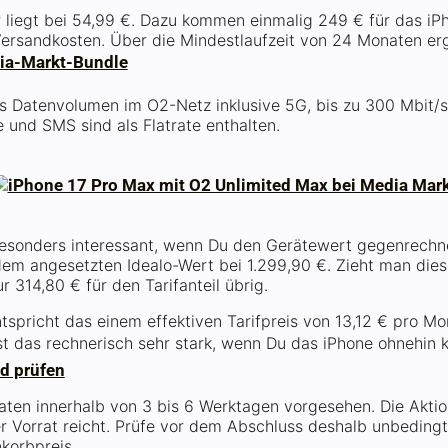
liegt bei 54,99 €. Dazu kommen einmalig 249 € für das iP
ersandkosten. Über die Mindestlaufzeit von 24 Monaten erg
ia-Markt-Bundle
es Datenvolumen im O2-Netz inklusive 5G, bis zu 300 Mbit/
 und SMS sind als Flatrate enthalten.
besonders interessant, wenn Du den Gerätewert gegenrechne
em angesetzten Idealo-Wert bei 1.299,90 €. Zieht man die
 314,80 € für den Tarifanteil übrig.
spricht das einem effektiven Tarifpreis von 13,12 € pro Mo
ist das rechnerisch sehr stark, wenn Du das iPhone ohnehin 
d prüfen
Daten innerhalb von 3 bis 6 Werktagen vorgesehen. Die Aktio
 Vorrat reicht. Prüfe vor dem Abschluss deshalb unbedingt 
korbpreis.