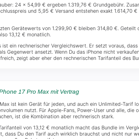
sauber: 24 × 54,99 € ergeben 1.319,76 € Grundgebühr. Zus
schlusspreis und 5,95 € Versand entstehen exakt 1.614,70 
ten Gerätewerts von 1.299,90 € bleiben 314,80 €. Geteilt 
lso 13,12 € monatlich.
s ist ein rechnerischer Vergleichswert. Er setzt voraus, dass
ls Gegenwert ansetzt. Wenn Du das iPhone nicht verkaufen 
lfreich, zeigt aber eher den rechnerischen Tarifanteil des Bu
iPhone 17 Pro Max mit Vertrag
ax ist kein Gerät für jeden, und auch ein Unlimited-Tarif l
tenvolumen nutzt. Für Apple-Fans, Power-User und alle, die 
chen, ist die Kombination aber rechnerisch stark.
Tarifanteil von 13,12 € monatlich macht das Bundle im Vergl
st, dass Du den Tarif auch wirklich brauchst und nicht nur 