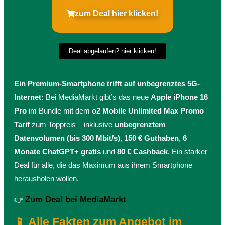
zum Deal hier klicken!
Deal abgelaufen? hier klicken!
Ein Premium-Smartphone trifft auf unbegrenztes 5G-
Internet:
Bei MediaMarkt gibt’s das neue
Apple iPhone 16
Pro
im Bundle mit dem
o2 Mobile Unlimited Max Promo
Tarif
zum Toppreis – inklusive
unbegrenztem
Datenvolumen (bis 300 Mbit/s)
,
150 € Guthaben
,
6
Monate ChatGPT+ gratis
und
80 € Cashback
. Ein starker
Deal für alle, die das Maximum aus ihrem Smartphone
herausholen wollen.
Zum Deal bei MediaMarkt
👉
📱 Alle Fakten zum Angebot im