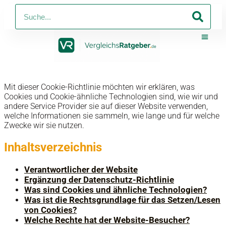
PV-Anlagen
Strom Und Ga
Telko 
Online-Shop Mit
Online-S
Mit dieser Cookie-Richtlinie möchten wir erklären, was
Cookies und Cookie-ähnliche Technologien sind, wie wir und
andere Service Provider sie auf dieser Website verwenden,
welche Informationen sie sammeln, wie lange und für welche
Zwecke wir sie nutzen.
Inhaltsverzeichnis
Verantwortlicher der Website
Ergänzung der Datenschutz-Richtlinie
Was sind Cookies und ähnliche Technologien?
Was ist die Rechtsgrundlage für das Setzen/Lesen
von Cookies?
Welche Rechte hat der Website-Besucher?