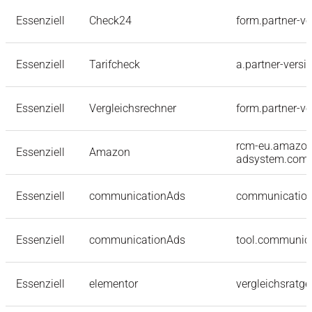
Essenziell
Check24
form.partner-ve
Essenziell
Tarifcheck
a.partner-versi
Essenziell
Vergleichsrechner
form.partner-ve
rcm-eu.amazon
Essenziell
Amazon
adsystem.com
Essenziell
communicationAds
communication
Essenziell
communicationAds
tool.communica
Essenziell
elementor
vergleichsratge