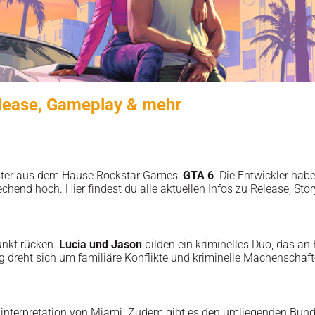
elease, Gameplay & mehr
ster aus dem Hause Rockstar Games:
GTA 6
. Die Entwickler hab
hend hoch. Hier findest du alle aktuellen Infos zu Release, St
unkt rücken.
Lucia und Jason
bilden ein kriminelles Duo, das an 
g dreht sich um familiäre Konflikte und kriminelle Machenschaf
euinterpretation von Miami. Zudem gibt es den umliegenden Bun