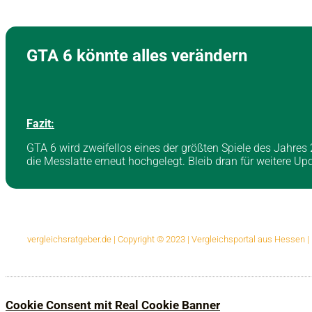
GTA 6 könnte alles verändern
Fazit:
GTA 6 wird zweifellos eines der größten Spiele des Jahres
die Messlatte erneut hochgelegt. Bleib dran für weitere U
vergleichsratgeber.de | Copyright © 2023 | Vergleichsportal aus Hessen 
Cookie Consent mit Real Cookie Banner