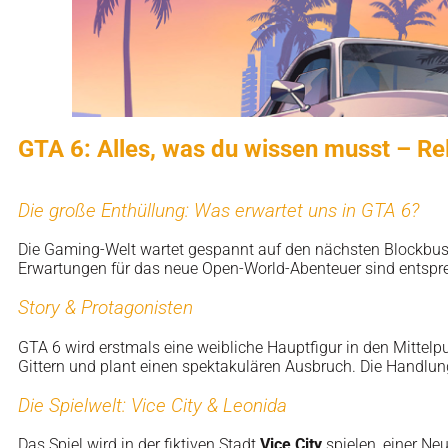
GTA 6: Alles, was du wissen musst – R
Die große Enthüllung: Was erwartet uns in GTA 6?
Die Gaming-Welt wartet gespannt auf den nächsten Blockbu
Erwartungen für das neue Open-World-Abenteuer sind entsprec
Story & Protagonisten
GTA 6 wird erstmals eine weibliche Hauptfigur in den Mittelp
Gittern und plant einen spektakulären Ausbruch. Die Handlun
Die Spielwelt: Vice City & Leonida
Das Spiel wird in der fiktiven Stadt
Vice City
spielen, einer N