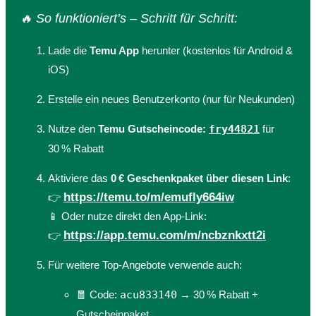
🔥 So funktioniert’s – Schritt für Schritt:
Lade die
Temu App
herunter (kostenlos für Android &
iOS)
Erstelle ein neues Benutzerkonto (nur für Neukunden)
Nutze den
Temu Gutscheincode:
fry44821
für
30 % Rabatt
Aktiviere das
0 € Geschenkpaket über diesen Link
:
https://temu.to/m/emufly664iw
👉
📱 Oder nutze direkt den App-Link:
https://app.temu.com/m/ncbznkxtt2i
👉
Für weitere Top-Angebote verwende auch:
🧧 Code:
acu833140
→ 30 % Rabatt +
Gutscheinpaket