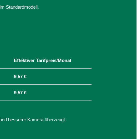
eim Standardmodell.
Effektiver Tarifpreis/Monat
9,57 €
9,57 €
 und besserer Kamera überzeugt.