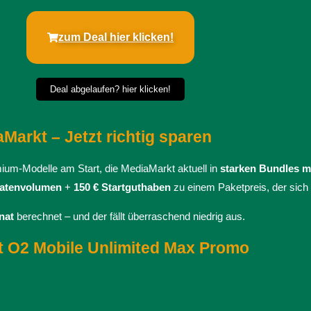
zum Deal hier klicken!
Deal abgelaufen? hier klicken!
Markt – Jetzt richtig sparen
um-Modelle am Start, die MediaMarkt aktuell in
starken Bundles mi
Datenvolumen
+
150 € Startguthaben
zu einem Paketpreis, der sich
nat
berechnet – und der fällt überraschend niedrig aus.
it O2 Mobile Unlimited Max Promo