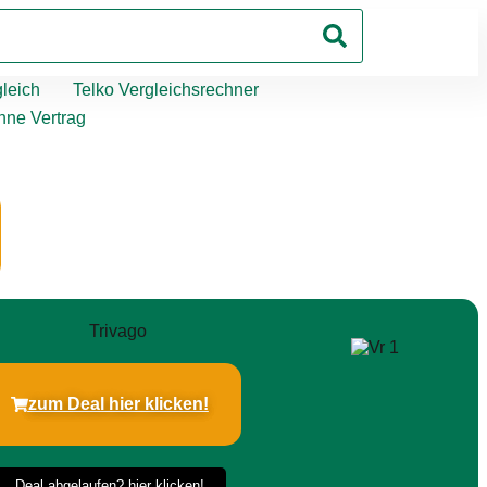
leich
Telko Vergleichsrechner
hne Vertrag
zum Deal hier klicken!
Deal abgelaufen? hier klicken!