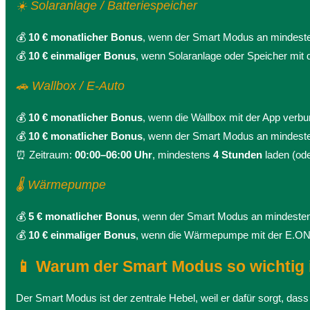
☀️ Solaranlage / Batteriespeicher
💰
10 € monatlicher Bonus
, wenn der Smart Modus an mindes
💰
10 € einmaliger Bonus
, wenn Solaranlage oder Speicher mit
🚗 Wallbox / E-Auto
💰
10 € monatlicher Bonus
, wenn die Wallbox mit der App verbu
💰
10 € monatlicher Bonus
, wenn der Smart Modus an mindes
⏰ Zeitraum:
00:00–06:00 Uhr
, mindestens
4 Stunden
laden (od
🌡️ Wärmepumpe
💰
5 € monatlicher Bonus
, wenn der Smart Modus an mindest
💰
10 € einmaliger Bonus
, wenn die Wärmepumpe mit der E.O
📱 Warum der Smart Modus so wichtig 
Der Smart Modus ist der zentrale Hebel, weil er dafür sorgt, das