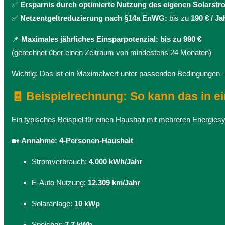
✅
Ersparnis durch optimierte Nutzung des eigenen Solarstr
✅
Netzentgeltreduzierung nach §14a EnWG:
bis zu
190 € / Ja
📌
Maximales jährliches Einsparpotenzial:
bis zu 990 €
(gerechnet über einen Zeitraum von mindestens 24 Monaten)
Wichtig: Das ist ein Maximalwert unter passenden Bedingungen –
🧾 Beispielrechnung: So kann das in 
Ein typisches Beispiel für einen Haushalt mit mehreren Energie
🏡
Annahme: 4-Personen-Haushalt
Stromverbrauch:
4.000 kWh/Jahr
E-Auto Nutzung:
12.309 km/Jahr
Solaranlage:
10 kWp
Speicher:
7,7 kWh