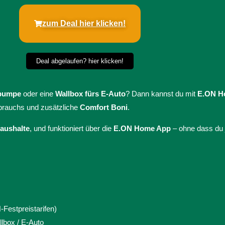
zum Deal hier klicken!
Deal abgelaufen? hier klicken!
pumpe
oder eine
Wallbox fürs E-Auto
? Dann kannst du mit
E.ON H
brauchs und zusätzliche
Comfort Boni
.
haushalte
, und funktioniert über die
E.ON Home App
– ohne dass du 
Festpreistarifen)
lbox / E-Auto