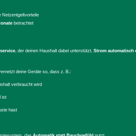
 Netzentgeltvorteile
Monate
betrachtet
eservice
, der deinen Haushalt dabei unterstützt,
Strom automatisch e
ernetzt deine Geräte so, dass z. B.:
shalt verbraucht wird
 ist
uste hast
rgiesystem, das
Automatik statt Bauchgefühl
nutzt.