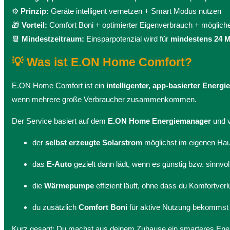
⚙️
Prinzip:
Geräte intelligent vernetzen + Smart Modus nutzen
🎁
Vorteil:
Comfort Boni + optimierter Eigenverbrauch + mögliche
📆
Mindestzeitraum:
Einsparpotenzial wird für
mindestens 24 
💡 Was ist E.ON Home Comfort?
E.ON Home Comfort ist ein
intelligenter, app-basierter Energi
wenn mehrere große Verbraucher zusammenkommen.
Der Service basiert auf dem
E.ON Home Energiemanager
und v
der
selbst erzeugte Solarstrom
möglichst im eigenen Hau
das
E-Auto
gezielt dann lädt, wenn es günstig bzw. sinnvoll
die
Wärmepumpe
effizient läuft, ohne dass du Komfortverl
du zusätzlich
Comfort Boni
für aktive Nutzung bekommst
Kurz gesagt: Du machst aus deinem Zuhause ein smarteres Ene