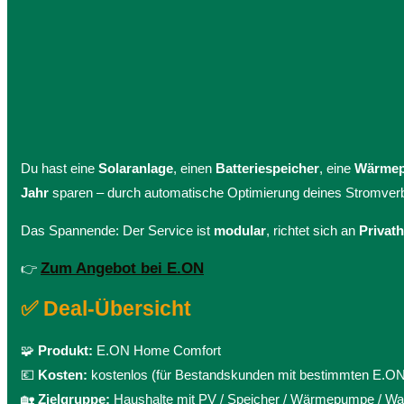
Du hast eine
Solaranlage
, einen
Batteriespeicher
, eine
Wärme
Jahr
sparen – durch automatische Optimierung deines Stromver
Das Spannende: Der Service ist
modular
, richtet sich an
Privat
Zum Angebot bei E.ON
👉
✅ Deal-Übersicht
🧩
Produkt:
E.ON Home Comfort
💶
Kosten:
kostenlos (für Bestandskunden mit bestimmten E.ON-
🏡
Zielgruppe:
Haushalte mit PV / Speicher / Wärmepumpe / Wal